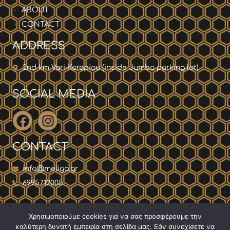
ABOUT
CONTACT
ADDRESS
2nd km Vari-Koropiou (inside Jumbo parking lot)
SOCIAL MEDIA
CONTACT
info@meligo.gr
6995712005
Χρησιμοποιούμε cookies για να σας προσφέρουμε την
Privacy-policy
Terms & Conditions
καλύτερη δυνατή εμπειρία στη σελίδα μας. Εάν συνεχίσετε να