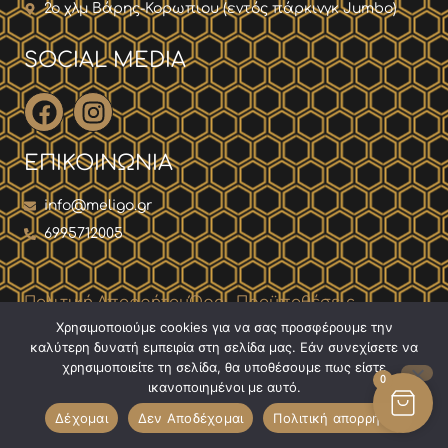
2ο χλμ Βάρης-Κορωπιου (εντός πάρκινγκ Jumbo)
SOCIAL MEDIA
ΕΠΙΚΟΙΝΩΝΙΑ
info@meligo.gr
6995712005
Πολιτική Απορρήτου
Όροι-Προϋποθέσεις
Χρησιμοποιούμε cookies για να σας προσφέρουμε την
καλύτερη δυνατή εμπειρία στη σελίδα μας. Εάν συνεχίσετε να
Blankpage
Copyright
2026
© MELIGO | Developed by
χρησιμοποιείτε τη σελίδα, θα υποθέσουμε πως είστε
0
ικανοποιημένοι με αυτό.
Δέχομαι
Δεν Αποδέχομαι
Πολιτική απορρήτου